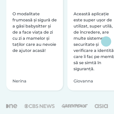
O modalitate
Această aplicație
frumoasă și sigură de
este super ușor de
a găsi babysitter și
utilizat, super utilă,
de a face viața de zi
de încredere, are
cu zi a mamelor și
multe sisteme de
taților care au nevoie
securitate și
de ajutor acasă!
verificare a identităț
care îi fac pe memb
să se simtă în
siguranță.
Nerina
Giovanna