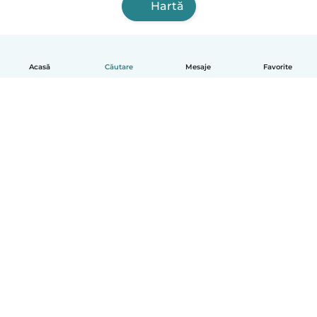
Hartă
Acasă
Căutare
Mesaje
Favorite
Română
Cum funcționează
Ajutor
Termeni și confidențialitate
Prețuri
Detaliile companiei
Babysits pentru Slujbă
Standardele comunității